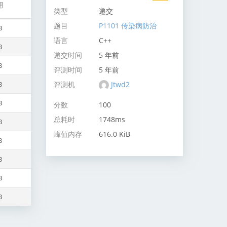
用
类型
递交
题目
P1101 传染病防治
B
语言
C++
B
递交时间
5 年前
B
评测时间
5 年前
评测机
Jtwd2
B
B
分数
100
总耗时
1748ms
B
峰值内存
616.0 KiB
B
B
B
B