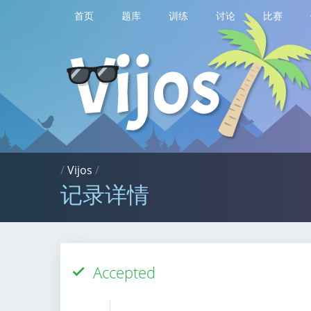
首页
题库
训练
讨论
比赛
/
Vijos
/
记录详情
Accepted