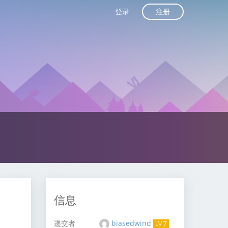
注册
登录
信息
递交者
biasedwind
LV 7