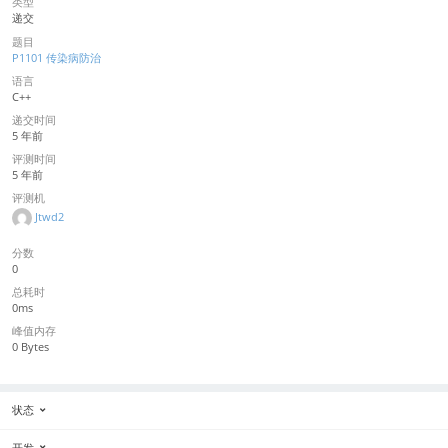
类型
递交
题目
P1101 传染病防治
语言
C++
递交时间
5 年前
评测时间
5 年前
评测机
Jtwd2
分数
0
总耗时
0ms
峰值内存
0 Bytes
状态
开发