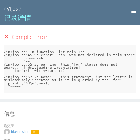
/
Vijos
/
记录详情
Compile Error
/in/foo.cc: In function 'int main()':

/in/foo.cc:45:9: error: 'cin' was not declared in this scope

         cin>>a>>b;

         ^~~

/in/foo.cc:55:5: warning: this 'for' clause does not 
guard... [-Wmisleading-indentation]

     for(int i=1;i<=cur;i++)

     ^~~

/in/foo.cc:57:2: note: ...this statement, but the latter is 
misleadingly indented as if it is guarded by the 'for'

  printf("%d\n",ans);

信息
递交者
biasedwind
LV 7