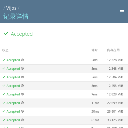
/
Vijos
/
记录详情
Accepted
状态
耗时
内存占用
Accepted
5ms
12.328 MiB
Accepted
5ms
12.348 MiB
Accepted
5ms
12.504 MiB
Accepted
5ms
12.453 MiB
Accepted
7ms
12.828 MiB
Accepted
11ms
22.699 MiB
Accepted
30ms
28.801 MiB
Accepted
61ms
33.125 MiB