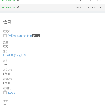
Accepted
71ms
33.137 MiB
Accepted
75ms
33.203 MiB
信息
递交者
孙鹤鸣 (sunheming)
LV 10
类型
递交
题目
P1467 菱形内的计数
语言
C++
递交时间
5 年前
评测时间
5 年前
评测机
Jtwd2
分数
100