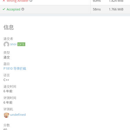
Wrong Answer
60ms
1.824 MiB
Accepted
58ms
1.766 MiB
信息
递交者
snoi
LV 5
类型
递交
题目
P1810 导弹拦截
语言
C++
递交时间
6 年前
评测时间
6 年前
评测机
undefined
分数
60