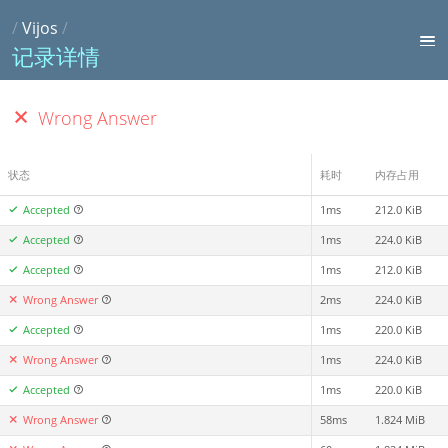
/
Vijos
/
记录详情
Wrong Answer
状态
耗时
内存占用
Accepted
1ms
212.0 KiB
Accepted
1ms
224.0 KiB
Accepted
1ms
212.0 KiB
Wrong Answer
2ms
224.0 KiB
Accepted
1ms
220.0 KiB
Wrong Answer
1ms
224.0 KiB
Accepted
1ms
220.0 KiB
Wrong Answer
58ms
1.824 MiB