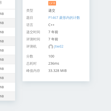
用
LV 8
类型
递交
MiB
题目
P1467 菱形内的计数
MiB
语言
C++
递交时间
7 年前
MiB
评测时间
7 年前
MiB
评测机
Jtwd2
MiB
分数
100
MiB
总耗时
236ms
MiB
峰值内存
33.328 MiB
MiB
MiB
MiB