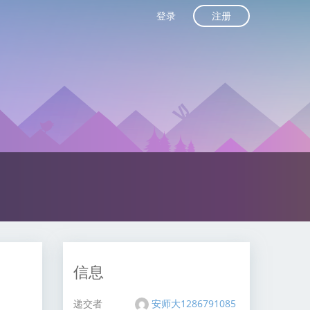
注册
登录
信息
递交者
安师大1286791085