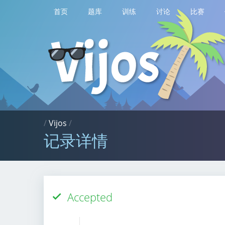
首页
题库
训练
讨论
比赛
/
Vijos
/
记录详情
Accepted