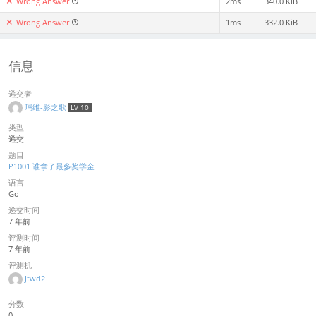
Wrong Answer
2ms
340.0 KiB
Wrong Answer
1ms
332.0 KiB
信息
递交者
玛维-影之歌
LV 10
类型
递交
题目
P1001 谁拿了最多奖学金
语言
Go
递交时间
7 年前
评测时间
7 年前
评测机
Jtwd2
分数
0