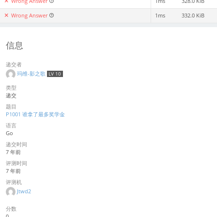
Wrong Answer
1ms
328.0 KiB
Wrong Answer
1ms
332.0 KiB
信息
递交者
玛维-影之歌
LV 10
类型
递交
题目
P1001 谁拿了最多奖学金
语言
Go
递交时间
7 年前
评测时间
7 年前
评测机
Jtwd2
分数
0