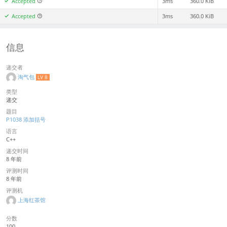
Accepted
3ms
360.0 KiB
Accepted
3ms
360.0 KiB
信息
递交者
淘气包
LV 8
类型
递交
题目
P1038 添加括号
语言
C++
递交时间
8 年前
评测时间
8 年前
评测机
上海红茶馆
分数
100