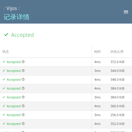
/
Vijos
/
记录详情
Accepted
状态
耗时
内存占用
Accepted
4ms
372.0 KiB
Accepted
3ms
344.0 KiB
Accepted
4ms
348.0 KiB
Accepted
4ms
384.0 KiB
Accepted
3ms
384.0 KiB
Accepted
4ms
360.0 KiB
Accepted
3ms
256.0 KiB
Accepted
4ms
352.0 KiB