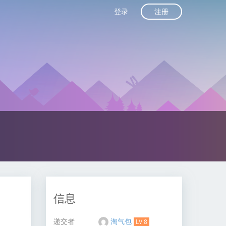
注册
登录
信息
递交者
淘气包
LV 8