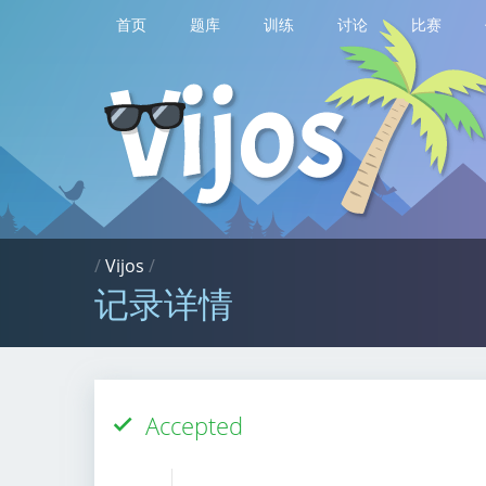
首页
题库
训练
讨论
比赛
/
Vijos
/
记录详情
Accepted