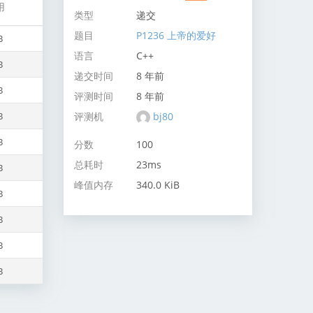
用
类型
递交
题目
P1236 上帝的爱好
B
语言
C++
B
递交时间
8 年前
B
评测时间
8 年前
评测机
bj80
B
B
分数
100
总耗时
23ms
B
峰值内存
340.0 KiB
B
B
B
B