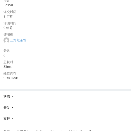
语言
Pascal
递交时间
9 年前
评测时间
9 年前
评测机
上海红茶馆
分数
0
总耗时
33ms
峰值内存
9.309 MiB
状态
开发
支持