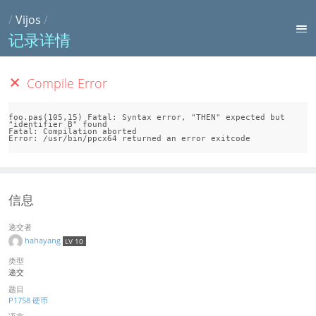
/
Vijos
/
记录详情
Compile Error
foo.pas(105,15) Fatal: Syntax error, "THEN" expected but 
"identifier B" found

Fatal: Compilation aborted

信息
递交者
hahayang
LV 10
类型
递交
题目
P1758 硬币