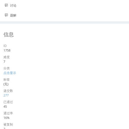
讨论
题解
信息
ID
1758
难度
7
分类
点击显示
标签
(无)
递交数
277
已通过
45
通过率
16%
被复制
2