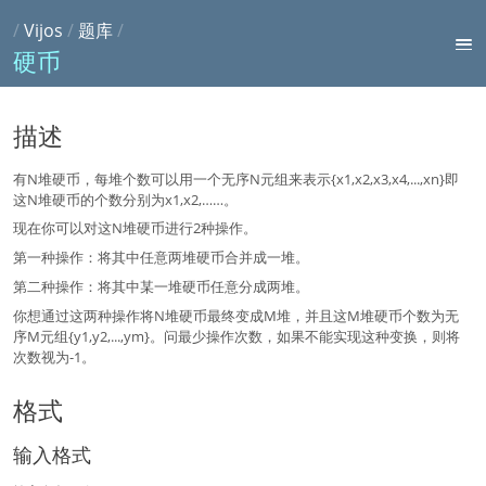
/
Vijos
/
题库
/
硬币
描述
有N堆硬币，每堆个数可以用一个无序N元组来表示{x1,x2,x3,x4,...,xn}即
这N堆硬币的个数分别为x1,x2,……。
现在你可以对这N堆硬币进行2种操作。
第一种操作：将其中任意两堆硬币合并成一堆。
第二种操作：将其中某一堆硬币任意分成两堆。
你想通过这两种操作将N堆硬币最终变成M堆，并且这M堆硬币个数为无
序M元组{y1,y2,...,ym}。问最少操作次数，如果不能实现这种变换，则将
次数视为-1。
格式
输入格式