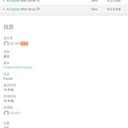
Accepted
Well done
0ms
612.0 KiB
Accepted
Well done
0ms
612.0 KiB
信息
递交者
战斗机
LV 8
类型
递交
题目
P1000 A+B Problem
语言
Pascal
递交时间
10 年前
评测时间
10 年前
评测机
VijosEx
分数
100