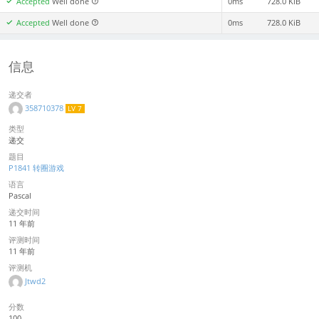
Accepted
Well done
0ms
728.0 KiB
Accepted
Well done
0ms
728.0 KiB
信息
递交者
358710378
LV 7
类型
递交
题目
P1841 转圈游戏
语言
Pascal
递交时间
11 年前
评测时间
11 年前
评测机
Jtwd2
分数
100