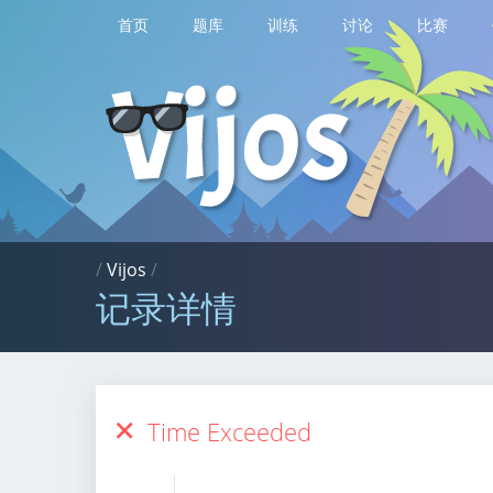
首页
题库
训练
讨论
比赛
/
Vijos
/
记录详情
Time Exceeded