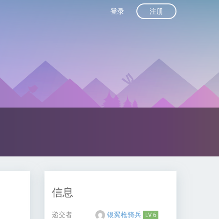
注册
登录
信息
递交者
银翼枪骑兵
LV 6