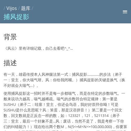
/
Vijos
/
题库
/
捕风捉影
背景
《风云》里有详细记载，自己去看吧^_^...
描述
有一天，雄霸传授本人风神腿法第一式：捕风捉影..............的步法（弟子
一：堂主，你大喘气呀。风：你给我闭嘴。）捕风捉影的关键是换气（换
不好就会大喘气...）。
使用捕风捉影这一招时并不是每一步都喘气，而是在特定的步数喘气。一
般来说功力越高，喘气越稀疏。喘气的步数符合特定规律：第一要是
SUSHU（弟子二：哇塞！堂主，你还会鸟语，我好好崇拜你呦！可是
SUSHU是什么意思呢？风：笨蛋，那是汉语拼音！）第二要是一个回文
数，回文数就是正反念一样的数，如：123321，121，5211314（弟子
三：堂主，最后一个好象不是...风：废话，当然不是了，我是考察一下你
们的纠错能力！）现在给出两个数M，N(5<=M<N<=100,000,000)，你要算