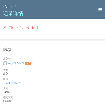
/
Vijos
/
记录详情
Time Exceeded
信息
递交者
wcy19951224
LV 8
类型
递交
题目
P1781 同余方程
语言
Pascal
递交时间
13 年前