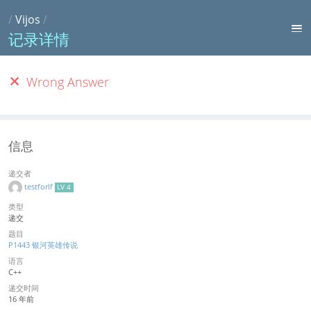
/
Vijos
/
记录详情
Wrong Answer
信息
递交者
testforlf
LV 4
类型
递交
题目
P1443 银河英雄传说
语言
C++
递交时间
16 年前