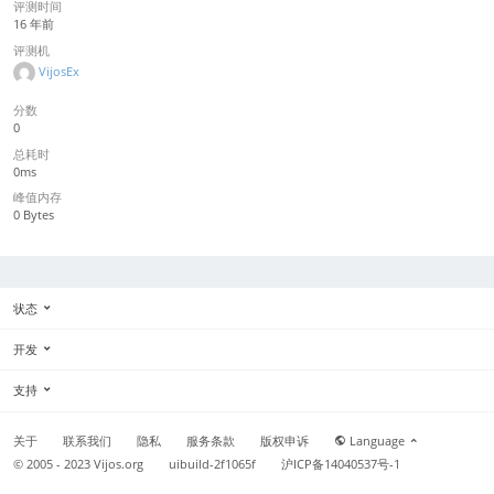
评测时间
16 年前
评测机
VijosEx
分数
0
总耗时
0ms
峰值内存
0 Bytes
状态
开发
支持
关于
联系我们
隐私
服务条款
版权申诉
Language
© 2005 - 2023
Vijos.org
uibuild-2f1065f
沪ICP备14040537号-1