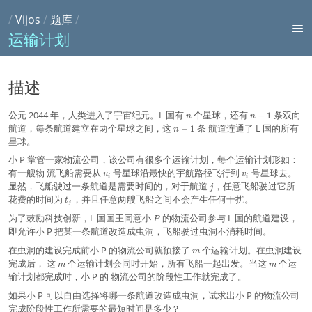
/
Vijos
/
题库
/
运输计划
描述
n
n
公元 2044 年，人类进入了宇宙纪元。L 国有
个星球，还有
条双向
−
1
n
n
-
n
航道，每条航道建立在两个星球之间，这
条 航道连通了 L 国的所有
−
1
n
1
-
星球。
1
小 P 掌管一家物流公司，该公司有很多个运输计划，每个运输计划形如：
u
v
有一艘物 流飞船需要从
号星球沿最快的宇航路径飞行到
号星球去。
u
v
i
i
_
_
j
显然，飞船驶过一条航道是需要时间的，对于航道
，任意飞船驶过它所
j
i
i
t
花费的时间为
，并且任意两艘飞船之间不会产生任何干扰。
t
j
_
P
为了鼓励科技创新，L 国国王同意小
的物流公司参与 L 国的航道建设，
j
P
即允许小 P 把某一条航道改造成虫洞，飞船驶过虫洞不消耗时间。
m
在虫洞的建设完成前小 P 的物流公司就预接了
个运输计划。在虫洞建设
m
m
m
完成后， 这
个运输计划会同时开始，所有飞船一起出发。当这
个运
m
m
输计划都完成时，小 P 的 物流公司的阶段性工作就完成了。
如果小 P 可以自由选择将哪一条航道改造成虫洞，试求出小 P 的物流公司
完成阶段性工作所需要的最短时间是多少？