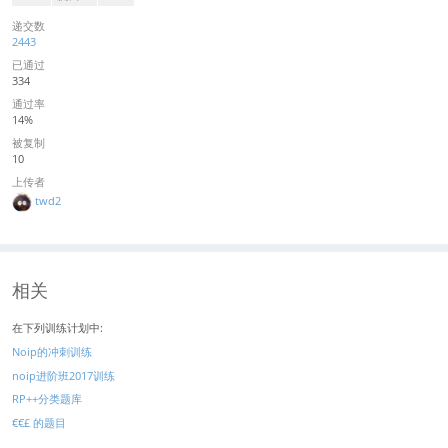
递交数
2443
已通过
334
通过率
14%
被复制
10
上传者
twd2
相关
在下列训练计划中:
Noip的冲刺训练
noip进阶班2017训练
RP++分类题库
€€£ 的题目