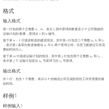
格式
输入格式
n
m
第一行包括两个正整数
、
，表示 L 国中星球的数量及小 P 公司预接的
n
m
1
n
运输计划的 数量，星球从
到
编号。
1
n
n
i
a
b
t
接下来
行描述航道的建设情况，其中第
行包含三个整数
,
和
−
1
n
i
a
b
t
i
i
i
-
_
_
_
i
a
b
，表示第
条双向航道修建在
与
两个星球之间，任意飞船驶过它所花
i
a
b
i
i
1
i
i
i
_
_
t
费的时间为
。
t
i
i
i
_
m
j
u
v
接下来
行描述运输计划的情况，其中第
行包含两个正整数
和
，
i
m
j
u
v
j
j
_
_
j
u
v
表示第
个 运输计划是从
号星球飞往
号星球。
j
u
v
j
j
j
j
_
_
j
j
输出格式
共 1 行，包含 1 个整数，表示小 P 的物流公司完成阶段性工作所需要的最
短时间。
样例1
样例输入1