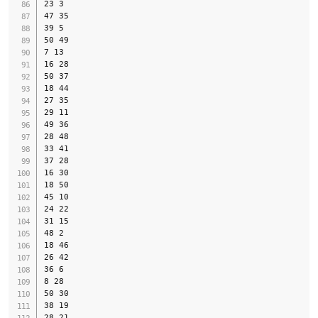
23 3

47 35

39 5

50 49

7 13

16 28

50 37

18 44

27 35

29 11

49 36

28 48

33 41

37 28

16 30

18 50

45 10

24 22

31 15

48 2

18 46

26 42

36 6

8 28

50 30

38 19

28 21
