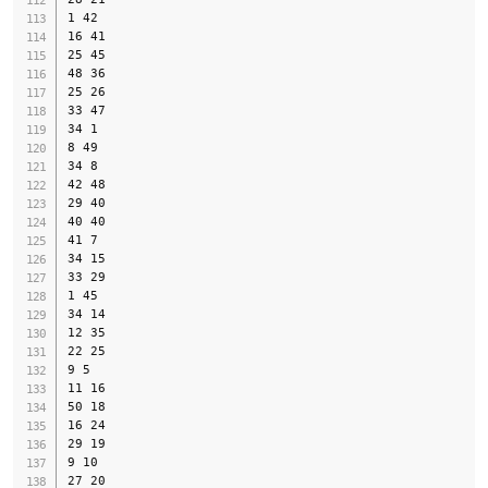
1 42

16 41

25 45

48 36

25 26

33 47

34 1

8 49

34 8

42 48

29 40

40 40

41 7

34 15

33 29

1 45

34 14

12 35

22 25

9 5

11 16

50 18

16 24

29 19

9 10

27 20
