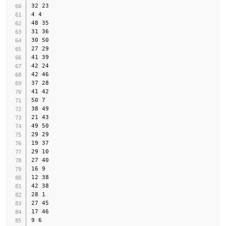
32 23

4 4

48 35

31 36

30 50

27 29

41 39

42 24

42 46

37 28

41 42

50 7

38 49

21 43

49 50

29 29

19 37

29 10

27 40

16 9

12 38

42 38

28 1

27 45

17 46

9 6
