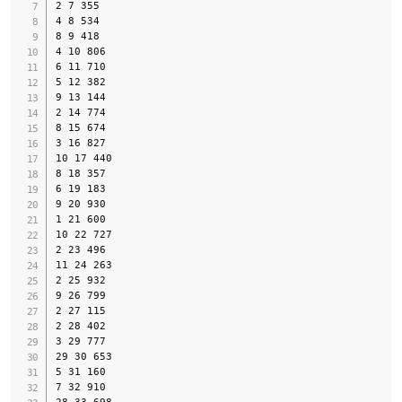
2 7 355

4 8 534

8 9 418

4 10 806

6 11 710

5 12 382

9 13 144

2 14 774

8 15 674

3 16 827

10 17 440

8 18 357

6 19 183

9 20 930

1 21 600

10 22 727

2 23 496

11 24 263

2 25 932

9 26 799

2 27 115

2 28 402

3 29 777

29 30 653

5 31 160

7 32 910

28 33 698
