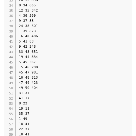
8 34 665

12 35 342

4 36 509

9 37 38

24 38 501

1 39 873

16 40 406

5 41 83

9 42 248

33 43 651

19 44 834

5 45 567

15 46 200

45 47 981

10 48 813

47 49 423

49 50 404

31 37

41 17

8 22

19 11

35 37

1 49

18 41

22 37

10 41
