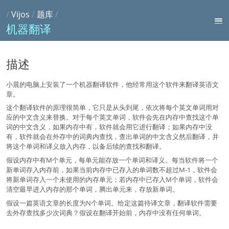
/
Vijos
/
题库
/
机器翻译
描述
小晨的电脑上安装了一个机器翻译软件，他经常用这个软件来翻译英语文
章。
这个翻译软件的原理很简单，它只是从头到尾，依次将每个英文单词用对
应的中文含义来替换。对于每个英文单词，软件会先在内存中查找这个单
词的中文含义，如果内存中有，软件就会用它进行翻译；如果内存中没
有，软件就会在外存中的词典内查找，查出单词的中文含义然后翻译，并
将这个单词和译义放入内存，以备后续的查找和翻译。
假设内存中有M个单元，每单元能存放一个单词和译义。每当软件将一个
新单词存入内存前，如果当前内存中已存入的单词数不超过M-1，软件会
将新单词存入一个未使用的内存单元；若内存中已存入M个单词，软件会
清空最早进入内存的那个单词，腾出单元来，存放新单词。
假设一篇英语文章的长度为N个单词。给定这篇待译文章，翻译软件需要
去外存查找多少次词典？假设在翻译开始前，内存中没有任何单词。