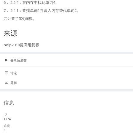
6． 2 5 4：在内存中找到单词4。
7． 5 4 1：查找单词1并调入内存替代单词2。
共计查了5次词典。
来源
noip2010提高组复赛
登录后递交
讨论
题解
信息
ID
1774
难度
4