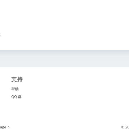
6
支持
帮助
QQ 群
age
© 20