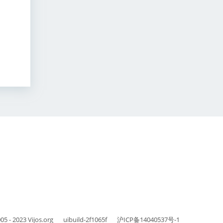
05 - 2023
Vijos.org
uibuild-2f1065f
沪ICP备14040537号-1