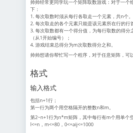
帅帅经常更同学玩一个矩阵取数游戏：对于一个给
下：
1. 每次取数时须从每行各取走一个元素，共n个
2. 每次取走的各个元素只能是该元素所在行的行
3. 每次取数都有一个得分值，为每行取数的得分之
（从1开始编号）；
4. 游戏结束总得分为m次取数得分之和。
帅帅想请你帮忙写一个程序，对于任意矩阵，可
格式
输入格式
包括n+1行；
第一行为两个用空格隔开的整数n和m。
第2~n+1行为n*m矩阵，其中每行有m个用单个
l<=n，m<=80，0<=aij<=1000