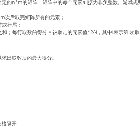
定的n*m的矩阵，矩阵中的每个元素aij据为非负整数。游戏规
。m次后取完矩阵所有的元素；
首或行尾；
和；每行取数的得分 = 被取走的元素值*2^i，其中i表示第i次
以求出取数后的最大得分。
空格隔开