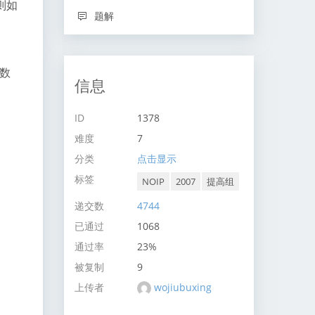
则如
题解
取数
信息
ID
1378
难度
7
分类
点击显示
标签
NOIP
2007
提高组
递交数
4744
已通过
1068
通过率
23%
被复制
9
上传者
wojiubuxing