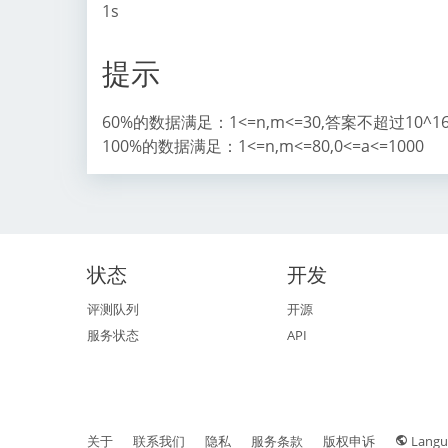
1s
提示
60%的数据满足：1<=n,m<=30,答案不超过10^1
100%的数据满足：1<=n,m<=80,0<=a<=1000
状态
开发
评测队列
开源
服务状态
API
关于
联系我们
隐私
服务条款
版权申诉
Langu