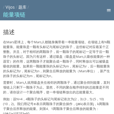
/
Vijos
/
题库
/
能量项链
描述
在Mars星球上，每个Mars人都随身佩带着一串能量项链。在项链上有N颗
能量珠。能量珠是一颗有头标记与尾标记的珠子，这些标记对应着某个正
整数。并且，对于相邻的两颗珠子，前一颗珠子的尾标记一定等于后一颗
珠子的头标记。因为只有这样，通过吸盘（吸盘是Mars人吸收能量的一种
器官）的作用，这两颗珠子才能聚合成一颗珠子，同时释放出可以被吸盘
吸收的能量。如果前一颗能量珠的头标记为m，尾标记为r，后一颗能量珠
的头标记为r，尾标记为n，则聚合后释放的能量为（Mars单位），新产生
的珠子的头标记为m，尾标记为n。
需要时，Mars人就用吸盘夹住相邻的两颗珠子，通过聚合得到能量，直到
项链上只剩下一颗珠子为止。显然，不同的聚合顺序得到的总能量是不同
的，请你设计一个聚合顺序，使一串项链释放出的总能量最大。
例如：设N=4，4颗珠子的头标记与尾标记依次为(2，3) (3，5) (5，10)
(10，2)。我们用记号⊕表示两颗珠子的聚合操作，(j⊕k)表示第j，k两颗珠
子聚合后所释放的能量。则第4、1两颗珠子聚合后释放的能量为：
(4⊕1)=10*2*3=60。