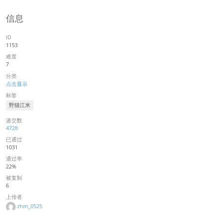
信息
ID
1153
难度
7
分类
点击显示
标签
野猫江米
递交数
4728
已通过
1031
通过率
22%
被复制
6
上传者
zhm_0525