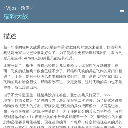
/
Vijos
/
题库
/
猫狗大战
描述
新一年度的猫狗大战通过SC(星际争霸)这款经典的游戏来较量，野猫和飞
狗这对冤家为此已经准备好久了，为了使战争更有难度和戏剧性，双方约
定只能选择Terran(人族)并且只能造机枪兵。
比赛开始了，很快，野猫已经攒足几队机枪兵，试探性的发动进攻；然
而，飞狗的机枪兵个数也已经不少了。野猫和飞狗的兵在飞狗的家门口相
遇了，于是，便有一场腥风血雨和阵阵惨叫声。由于是在飞狗的家门口，
飞狗的兵补给会很快，野猫看敌不过，决定撤退。这时飞狗的兵力也不足
够多，所以没追出来。
由于不允许造医生，机枪兵没办法补血。受伤的兵只好忍了。555－
现在，野猫又攒足了足够的兵力，决定发起第二次进攻。为了使这次进攻
给狗狗造成更大的打击，野猫决定把现有的兵分成两部分，从两路进攻。
由于有些兵在第一次战斗中受伤了，为了使两部分的兵实力平均些，分的
规则是这样的：1）两部分兵的个数最多只能差一个；2）每部分兵的血值
总和必须要尽可能接近。现在请你编写一个程序，给定野猫现在有的兵的
个数以及每个兵的血格值，求出野猫按上述规则分成两部分后每部分兵的