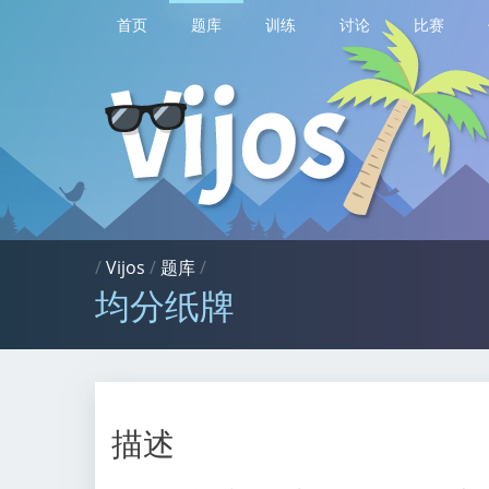
首页
题库
训练
讨论
比赛
/
Vijos
/
题库
/
均分纸牌
描述