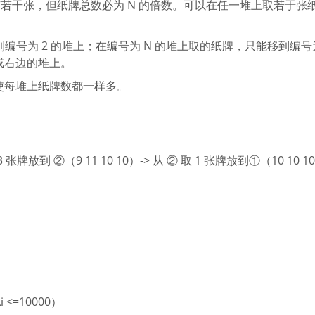
堆上有若干张，但纸牌总数必为 N 的倍数。可以在任一堆上取若于张
编号为 2 的堆上；在编号为 N 的堆上取的纸牌，只能移到编号为
或右边的堆上。
使每堆上纸牌数都一样多。
 3 张牌放到 ②（9 11 10 10）-> 从 ② 取 1 张牌放到①（10 10 10
 <=10000）