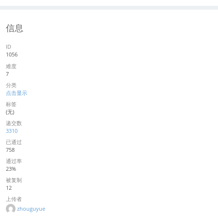
信息
ID
1056
难度
7
分类
点击显示
标签
(无)
递交数
3310
已通过
758
通过率
23%
被复制
12
上传者
zhouguyue