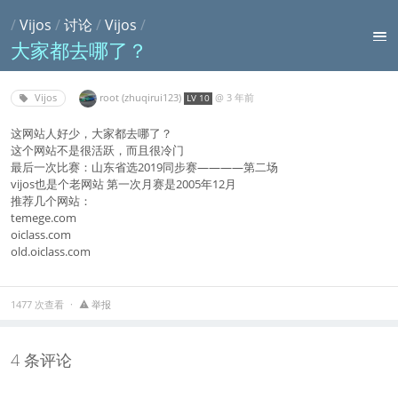
/
Vijos
/
讨论
/
Vijos
/
大家都去哪了？
root (zhuqirui123)
@
3 年前
Vijos
LV 10
这网站人好少，大家都去哪了？
这个网站不是很活跃，而且很冷门
最后一次比赛：山东省选2019同步赛————第二场
vijos也是个老网站 第一次月赛是2005年12月
推荐几个网站：
temege.com
oiclass.com
old.oiclass.com
1477 次查看
举报
4 条评论