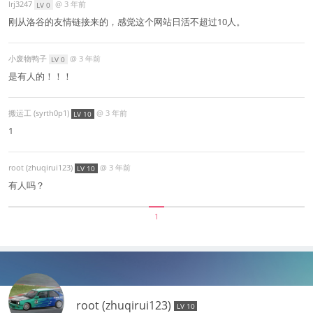
lrj3247
@
3 年前
LV 0
刚从洛谷的友情链接来的，感觉这个网站日活不超过10人。
小废物鸭子
@
3 年前
LV 0
是有人的！！！
搬运工 (syrth0p1)
@
3 年前
LV 10
1
root (zhuqirui123)
@
3 年前
LV 10
有人吗？
1
root (zhuqirui123)
LV 10