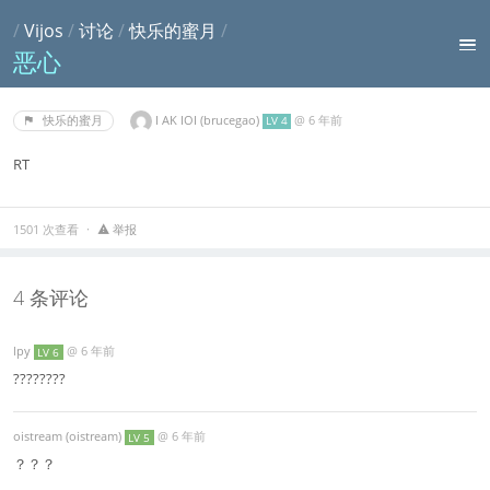
/
Vijos
/
讨论
/
快乐的蜜月
/
恶心
I AK IOI (brucegao)
@
6 年前
快乐的蜜月
LV 4
RT
1501 次查看
举报
4 条评论
lpy
@
6 年前
LV 6
????????
oistream (oistream)
@
6 年前
LV 5
？？？