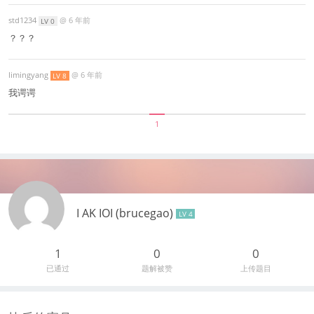
std1234
@
6 年前
LV 0
？？？
limingyang
@
6 年前
LV 8
我谔谔
1
I AK IOI (brucegao)
LV 4
1
0
0
已通过
题解被赞
上传题目