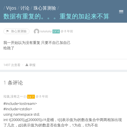
/
Vijos
/
讨论
/
珠心算测验
/
数据有重复的。。。重复的加起来不算
iuiuiuiu
@
8 年前
珠心算测验
LV 4
我一开始以为没有重复 只要不自己加自己
给跪了
1497 次查看
举报
1 条评论
垃圾,没有之一 (·)
@
8 年前
LV 7
#include<iostream>
#include<cstdio>
using namespace std;
int t[200005],g[200005];//t是桶，t[i]表示值为i的数在集合中两两相加出现
了几次，g[i]表示值为i的数是否在集合中，1为在，0为不在