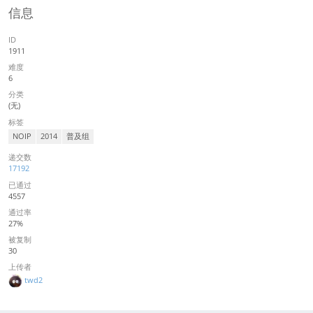
信息
ID
1911
难度
6
分类
(无)
标签
NOIP
2014
普及组
递交数
17192
已通过
4557
通过率
27%
被复制
30
上传者
twd2