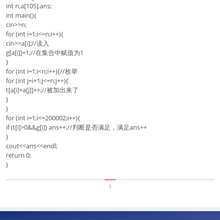
int n,a[105],ans;
int main(){
cin>>n;
for (int i=1;i<=n;i++){
cin>>a[i];//读入
g[a[i]]=1;//在集合中赋值为1
}
for (int i=1;i<n;i++){//枚举
for (int j=i+1;j<=n;j++){
t[a[i]+a[j]]++;//被加出来了
}
}
for (int i=1;i<=200002;i++){
if (t[i]>0&&g[i]) ans++;//判断是否满足，满足ans++
}
cout<<ans<<endl;
return 0;
}
1