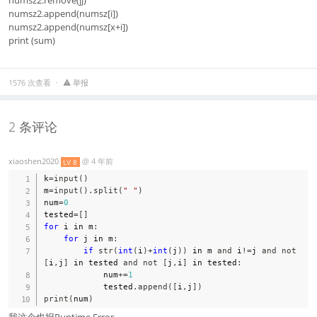
numsz2.append(numsz[i])
numsz2.append(numsz[x+i])
print (sum)
1576 次查看
举报
2 条评论
xiaoshen2020
@
4 年前
LV 8
k
=
input
(
)
m
=
input
(
)
.
split
(
" "
)
num
=
0
tested
=
[
]
for
 i in m
:
for
 j in m
:
if
str
(
int
(
i
)
+
int
(
j
)
)
 in m 
and
 i
!=
j 
and
not
[
i
,
j
]
 in tested 
and
not
[
j
,
i
]
 in tested
:
            num
+=
1
            tested
.
append
(
[
i
,
j
]
)
print
(
num
)