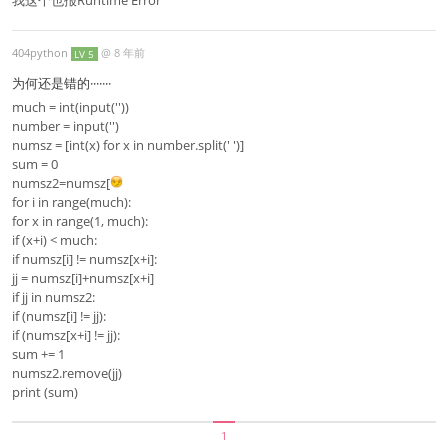
我这个也报Runtime Error
404python
@
8 年前
LV 5
为何还是错的·······
much = int(input(''))
number = input('')
numsz = [int(x) for x in number.split(' ')]
sum = 0
numsz2=numsz[
for i in range(much):
for x in range(1, much):
if (x+i) < much:
if numsz[i] != numsz[x+i]:
jj = numsz[i]+numsz[x+i]
if jj in numsz2:
if (numsz[i] != jj):
if (numsz[x+i] != jj):
sum += 1
numsz2.remove(jj)
print (sum)
1