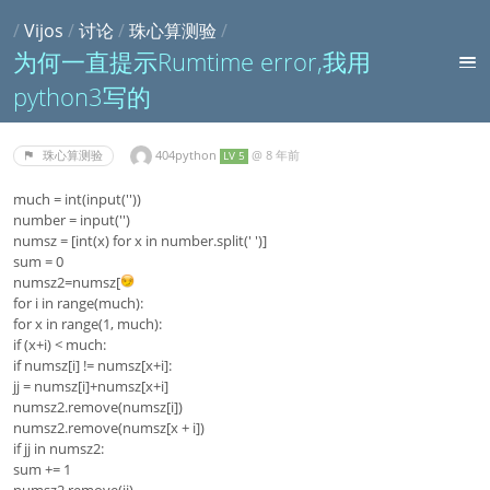
/
Vijos
/
讨论
/
珠心算测验
/
为何一直提示Rumtime error,我用
python3写的
404python
@
8 年前
珠心算测验
LV 5
much = int(input(''))
number = input('')
numsz = [int(x) for x in number.split(' ')]
sum = 0
numsz2=numsz[
for i in range(much):
for x in range(1, much):
if (x+i) < much:
if numsz[i] != numsz[x+i]:
jj = numsz[i]+numsz[x+i]
numsz2.remove(numsz[i])
numsz2.remove(numsz[x + i])
if jj in numsz2:
sum += 1
numsz2.remove(jj)