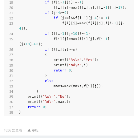
if
(
f
[
i
-
1
]
[
j
]
!=
-
1
)
                f
[
i
]
[
j
]
=
max
(
f
[
i
]
[
j
]
,
f
[
i
-
1
]
[
j
]
+
17
)
;
if
(
j
-
4
>=
0
)
if
(
j
<=
l
&&
f
[
i
-
1
]
[
j
-
4
]
!=
-
1
)
                    f
[
i
]
[
j
]
=
max
(
f
[
i
]
[
j
]
,
f
[
i
-
1
]
[
j
-
4
]
)
;
if
(
f
[
i
-
1
]
[
j
+
10
]
!=
-
1
)
                f
[
i
]
[
j
]
=
max
(
f
[
i
]
[
j
]
,
f
[
i
-
1
]
[
j
+
10
]
+
60
)
;
if
(
f
[
i
]
[
j
]
>=
s
)
{
printf
(
"%s\n"
,
"Yes"
)
;
printf
(
"%d\n"
,
i
)
;
return
0
;
}
else
                maxs
=
max
(
maxs
,
f
[
i
]
[
j
]
)
;
}
printf
(
"%s\n"
,
"No"
)
;
printf
(
"%d\n"
,
maxs
)
;
return
0
;
}
1836 次查看
举报