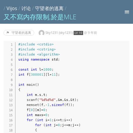
/
Vijos
/
讨论
/
守望者的逃离
/
又不寫内存限制,於是MLE
Sky1231 (sky1231)
@
9 年前
守望者的逃离
LV 10
#
include
<cstdio>
#
include
<cstring>
#
include
<algorithm>
using
namespace
 std
;
const
int
 l
=
1000
;
int
 f
[
300001
]
[
l
+
11
]
;
int
main
(
)
{
int
 m
,
s
,
t
;
scanf
(
"%d%d%d"
,
&
m
,
&
s
,
&
t
)
;
memset
(
f
,
-
1
,
sizeof
(
f
)
)
;
    f
[
0
]
[
m
]
=
0
;
int
 maxs
=
0
;
for
(
int
 i
=
1
;
i
<=
t
;
i
++
)
for
(
int
 j
=
0
;
j
<=
m
;
j
++
)
{