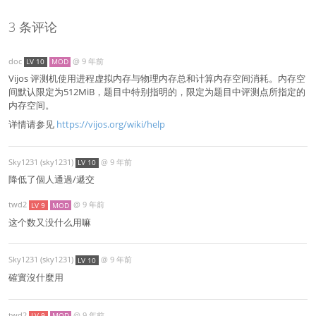
3 条评论
doc
@
9 年前
LV 10
MOD
Vijos 评测机使用进程虚拟内存与物理内存总和计算内存空间消耗。内存空
间默认限定为512MiB，题目中特别指明的，限定为题目中评测点所指定的
内存空间。
详情请参见
https://vijos.org/wiki/help
Sky1231 (sky1231)
@
9 年前
LV 10
降低了個人通過/遞交
twd2
@
9 年前
LV 9
MOD
这个数又没什么用嘛
Sky1231 (sky1231)
@
9 年前
LV 10
確實沒什麼用
twd2
@
9 年前
LV 9
MOD