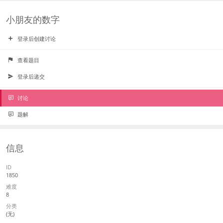
小朋友的数字
登录后创建讨论
查看题目
登录后递交
讨论
题解
信息
ID
1850
难度
8
分类
(无)