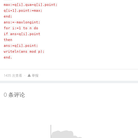
max:=q[i].qua+q[i].point;
q[i+1].point:=max;
end;
ans:=-maxlongint;
for i:=1 to n do
if ans<q[i].point
then
ans:=q[i].point;
writeln(ans mod p);
end.
1435 次查看
举报
0 条评论