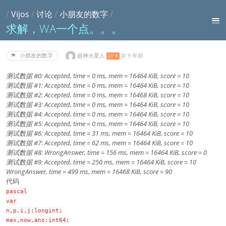
/
Vijos
/
讨论
/
小朋友的数字
/
求解，WA一个点。。。
超神火星人
@
9 年前
小朋友的数字
LV 8
测试数据 #0: Accepted, time = 0 ms, mem = 16464 KiB, score = 10
测试数据 #1: Accepted, time = 0 ms, mem = 16464 KiB, score = 10
测试数据 #2: Accepted, time = 0 ms, mem = 16468 KiB, score = 10
测试数据 #3: Accepted, time = 0 ms, mem = 16464 KiB, score = 10
测试数据 #4: Accepted, time = 0 ms, mem = 16464 KiB, score = 10
测试数据 #5: Accepted, time = 0 ms, mem = 16464 KiB, score = 10
测试数据 #6: Accepted, time = 31 ms, mem = 16464 KiB, score = 10
测试数据 #7: Accepted, time = 62 ms, mem = 16464 KiB, score = 10
测试数据 #8: WrongAnswer, time = 156 ms, mem = 16464 KiB, score = 0
测试数据 #9: Accepted, time = 250 ms, mem = 16464 KiB, score = 10
WrongAnswer, time = 499 ms, mem = 16468 KiB, score = 90
代码
pascal
var
n,p,i,j:longint;
max,now,ans:int64;