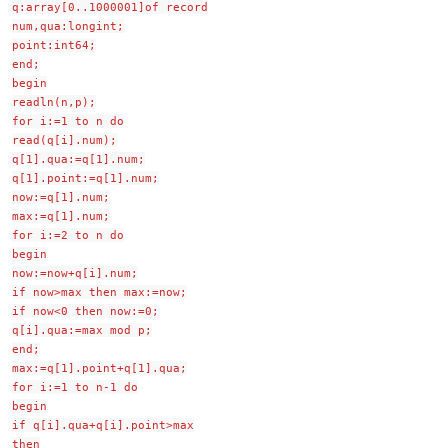
q:array[0..1000001]of record
num,qua:longint;
point:int64;
end;
begin
readln(n,p);
for i:=1 to n do
read(q[i].num);
q[1].qua:=q[1].num;
q[1].point:=q[1].num;
now:=q[1].num;
max:=q[1].num;
for i:=2 to n do
begin
now:=now+q[i].num;
if now>max then max:=now;
if now<0 then now:=0;
q[i].qua:=max mod p;
end;
max:=q[1].point+q[1].qua;
for i:=1 to n-1 do
begin
if q[i].qua+q[i].point>max
then