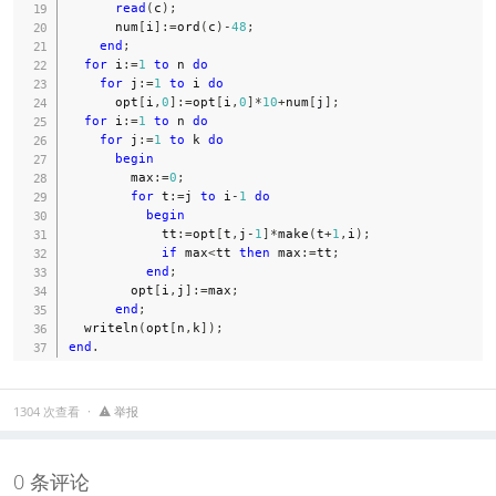
read
(
c
)
;
      num
[
i
]
:=
ord
(
c
)
-
48
;
end
;
for
 i
:=
1
to
 n 
do
for
 j
:=
1
to
 i 
do
      opt
[
i
,
0
]
:=
opt
[
i
,
0
]
*
10
+
num
[
j
]
;
for
 i
:=
1
to
 n 
do
for
 j
:=
1
to
 k 
do
begin
        max
:=
0
;
for
 t
:=
j 
to
 i
-
1
do
begin
            tt
:=
opt
[
t
,
j
-
1
]
*
make
(
t
+
1
,
i
)
;
if
 max
<
tt 
then
 max
:=
tt
;
end
;
        opt
[
i
,
j
]
:=
max
;
end
;
  writeln
(
opt
[
n
,
k
]
)
;
end
.
1304 次查看
举报
0 条评论