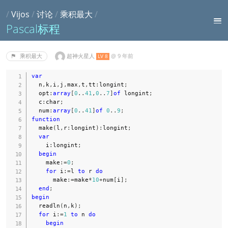
/
Vijos
/
讨论
/
乘积最大
/
Pascal标程
超神火星人
@
9 年前
乘积最大
LV 8
var
  n
,
k
,
i
,
j
,
max
,
t
,
tt
:
longint
;
  opt
:
array
[
0
..
41
,
0
..
7
]
of
 longint
;
  c
:
char
;
  num
:
array
[
0
..
41
]
of
0
..
9
;
function
  make
(
l
,
r
:
longint
)
:
longint
;
var
    i
:
longint
;
begin
    make
:=
0
;
for
 i
:=
l 
to
 r 
do
      make
:=
make
*
10
+
num
[
i
]
;
end
;
begin
  readln
(
n
,
k
)
;
for
 i
:=
1
to
 n 
do
begin