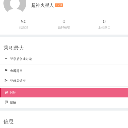
超神火星人
LV 8
50
0
0
已通过
题解被赞
上传题目
乘积最大
登录后创建讨论
查看题目
登录后递交
讨论
题解
信息