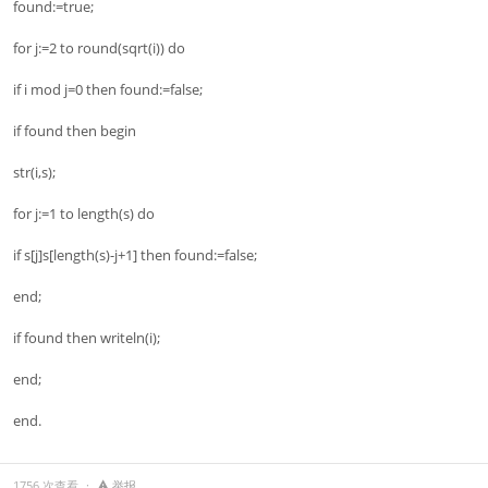
found:=true;
for j:=2 to round(sqrt(i)) do
if i mod j=0 then found:=false;
if found then begin
str(i,s);
for j:=1 to length(s) do
if s[j]s[length(s)-j+1] then found:=false;
end;
if found then writeln(i);
end;
end.
1756 次查看
举报