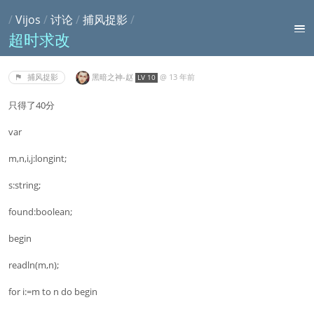
/
Vijos
/
讨论
/
捕风捉影
/
超时求改
黑暗之神-赵
@
13 年前
捕风捉影
LV 10
只得了40分
var
m,n,i,j:longint;
s:string;
found:boolean;
begin
readln(m,n);
for i:=m to n do begin