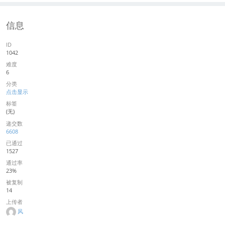
信息
ID
1042
难度
6
分类
点击显示
标签
(无)
递交数
6608
已通过
1527
通过率
23%
被复制
14
上传者
风