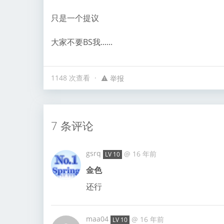
只是一个提议
大家不要BS我......
1148 次查看
举报
7 条评论
gsrq
@
16 年前
LV 10
金色
还行
maa04
@
16 年前
LV 10