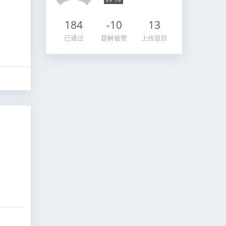
184
-10
13
已通过
题解被赞
上传题目