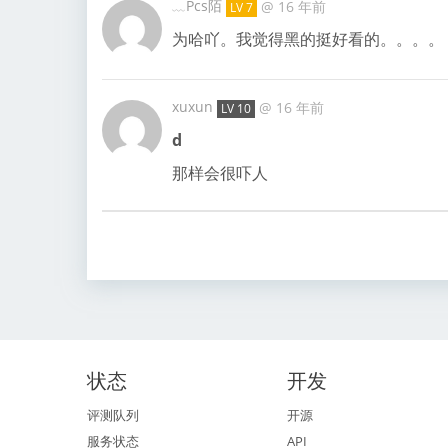
﹏Pcs陌
@
16 年前
LV 7
为哈吖。我觉得黑的挺好看的。。。。
xuxun
@
16 年前
LV 10
d
那样会很吓人
状态
开发
评测队列
开源
服务状态
API