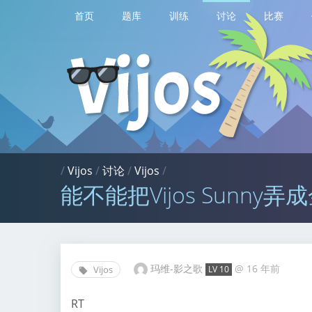
首页
题库
训练
讨论
比赛
/
Vijos
/
讨论
/
Vijos
/
能不能把Vijos Sunny弄
玛维-影之歌
@
16 年前
Vijos
LV 10
RT