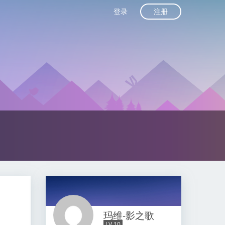
注册
登录
玛维-影之歌
LV 10