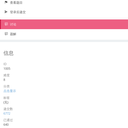
查看题目
登录后递交
讨论
题解
信息
ID
1005
难度
8
分类
点击显示
标签
(无)
递交数
6772
已通过
640