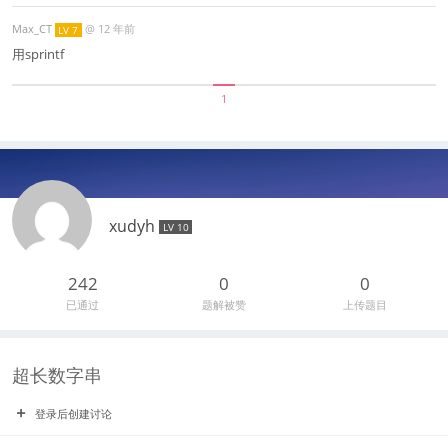
Max_CT
@
12 年前
LV 7
用sprintf
1
xudyh
LV 10
242
0
0
已通过
题解被赞
上传题目
超长数字串
登录后创建讨论