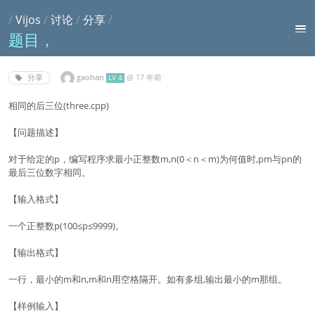
/
Vijos
/
讨论
/
分享
/
题目，
gaohan
@
17 年前
分享
LV 4
相同的后三位(three.cpp)
【问题描述】
对于给定的p，编写程序求最小正整数m,n(0＜n＜m)为何值时,pm与pn的
最后三位数字相同。
【输入格式】
一个正整数p(100≤p≤9999)。
【输出格式】
一行，最小的m和n,m和n用空格隔开。如有多组,输出最小的m那组。
【样例输入】