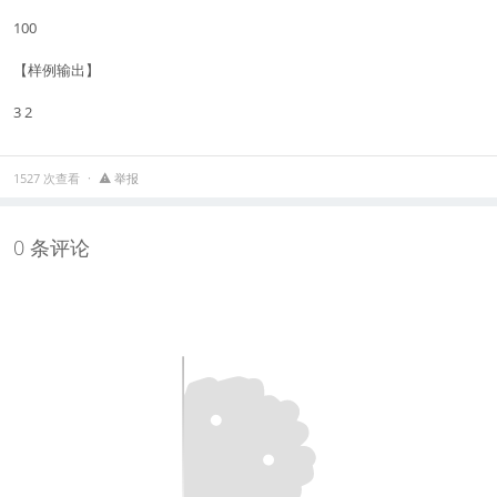
100
【样例输出】
3 2
1527 次查看
举报
0 条评论