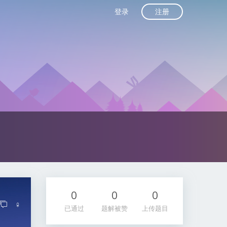
注册
登录
0
0
0
♀
已通过
题解被赞
上传题目