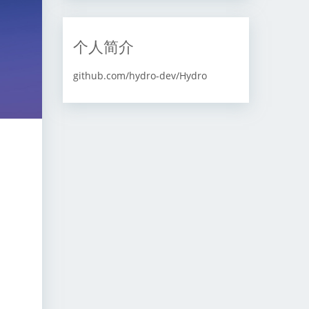
个人简介
github.com/hydro-dev/Hydro