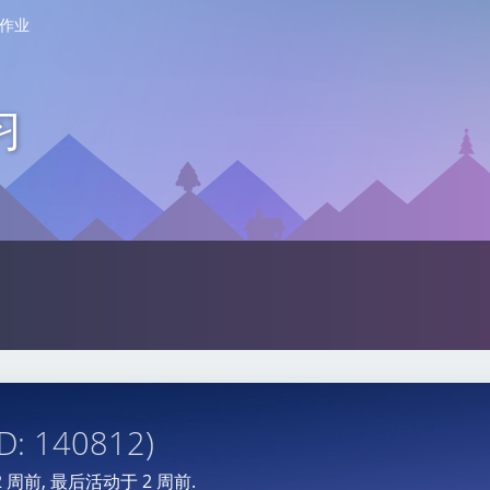
作业
习
ID: 140812)
2 周前
, 最后活动于
2 周前
.