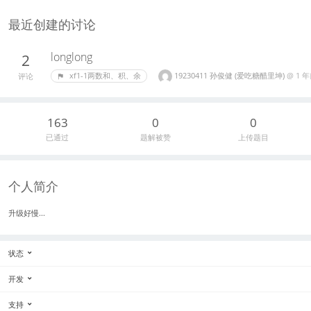
最近创建的讨论
longlong
2
19230411 孙俊健 (爱吃糖醋里坤)
@
1 
xf1-1两数和、积、余
评论
163
0
0
已通过
题解被赞
上传题目
个人简介
升级好慢...
状态
开发
支持