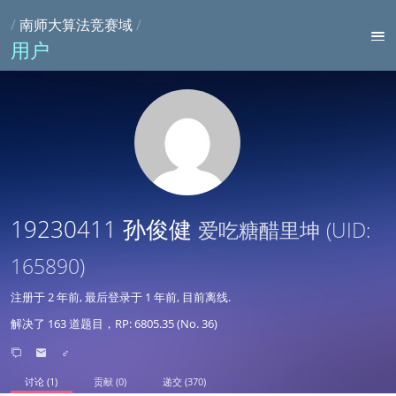
/
南师大算法竞赛域
/
用户
19230411 孙俊健
爱吃糖醋里坤
(UID:
165890)
注册于
2 年前
, 最后登录于
1 年前
, 目前离线.
解决了 163 道题目，RP: 6805.35 (No. 36)
♂
讨论 (1)
贡献 (0)
递交 (370)