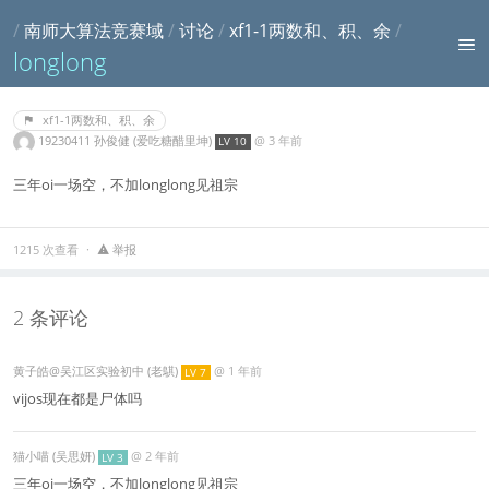
/
南师大算法竞赛域
/
讨论
/
xf1-1两数和、积、余
/
longlong
xf1-1两数和、积、余
19230411 孙俊健 (爱吃糖醋里坤)
@
3 年前
LV 10
三年oi一场空，不加longlong见祖宗
1215 次查看
举报
2 条评论
黄子皓@吴江区实验初中 (老鶀)
@
1 年前
LV 7
vijos现在都是尸体吗
猫小喵 (吴思妍)
@
2 年前
LV 3
三年oi一场空，不加longlong见祖宗