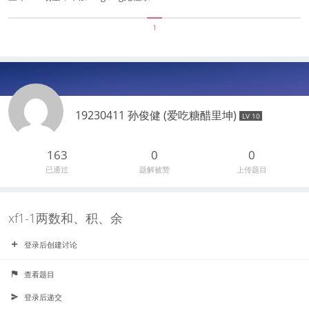
1
19230411 孙俊健 (爱吃糖醋里坤)
LV 10
163
0
0
已通过
题解被赞
上传题目
xf1-1两数和、积、余
登录后创建讨论
查看题目
登录后递交