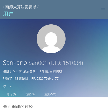
/
南师大算法竞赛域
/
用户
Sankano
San001
(UID: 151034)
注册于
5 年前
, 最后登录于
1 年前
, 目前离线.
解决了 113 道题目，RP: 5326.79 (No. 70)
♂
讨论 (2)
贡献 (5)
递交 (507)
最近创建的讨论