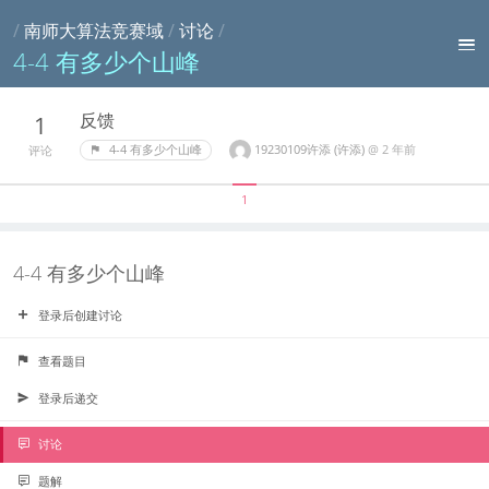
/
南师大算法竞赛域
/
讨论
/
4-4 有多少个山峰
反馈
1
19230109许添 (许添)
@
2 年前
4-4 有多少个山峰
评论
1
4-4 有多少个山峰
登录后创建讨论
查看题目
登录后递交
讨论
题解