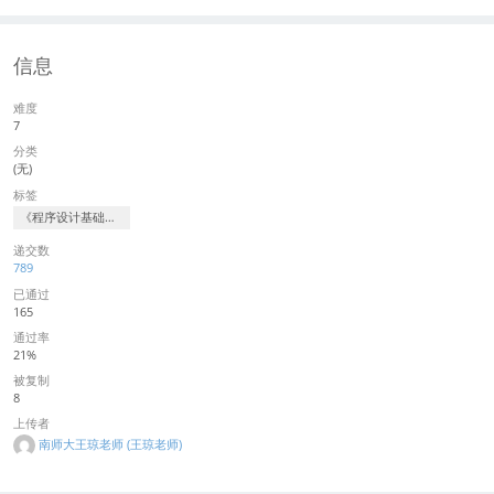
信息
难度
7
分类
(无)
标签
《程序设计基础》课程赛事
递交数
789
已通过
165
通过率
21%
被复制
8
上传者
南师大王琼老师 (王琼老师)