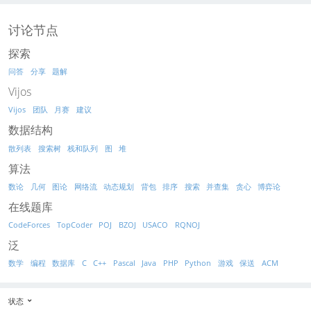
讨论节点
探索
问答
分享
题解
Vijos
Vijos
团队
月赛
建议
数据结构
散列表
搜索树
栈和队列
图
堆
算法
数论
几何
图论
网络流
动态规划
背包
排序
搜索
并查集
贪心
博弈论
在线题库
CodeForces
TopCoder
POJ
BZOJ
USACO
RQNOJ
泛
数学
编程
数据库
C
C++
Pascal
Java
PHP
Python
游戏
保送
ACM
状态