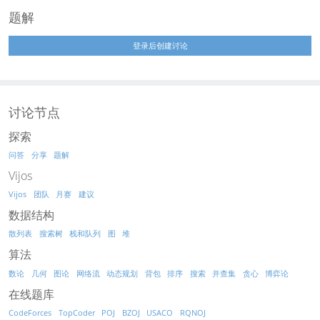
题解
登录后创建讨论
讨论节点
探索
问答
分享
题解
Vijos
Vijos
团队
月赛
建议
数据结构
散列表
搜索树
栈和队列
图
堆
算法
数论
几何
图论
网络流
动态规划
背包
排序
搜索
并查集
贪心
博弈论
在线题库
CodeForces
TopCoder
POJ
BZOJ
USACO
RQNOJ