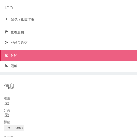
Tab
登录后创建讨论
查看题目
登录后递交
讨论
题解
信息
难度
(无)
分类
(无)
标签
POI
2009