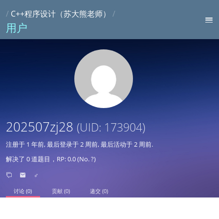
/
C++程序设计（苏大熊老师）
/
用户
202507zj28
(UID: 173904)
注册于
1 年前
, 最后登录于
2 周前
, 最后活动于
2 周前
.
解决了 0 道题目，RP: 0.0 (No. ?)
♂
讨论 (0)
贡献 (0)
递交 (0)