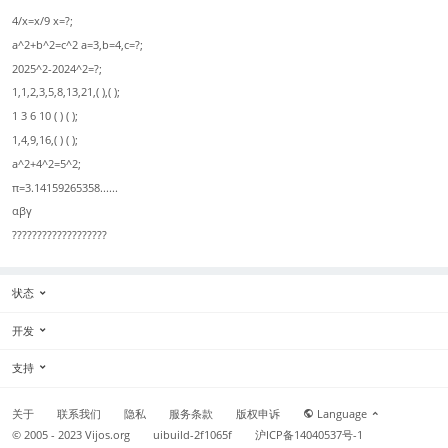
4/x=x/9 x=?;
a^2+b^2=c^2 a=3,b=4,c=?;
2025^2-2024^2=?;
1,1,2,3,5,8,13,21,( ),( );
1 3 6 10 ( ) ( );
1,4,9,16,( ) ( );
a^2+4^2=5^2;
π=3.14159265358......
αβγ
???????????????????
状态
开发
支持
关于
联系我们
隐私
服务条款
版权申诉
Language
© 2005 - 2023
Vijos.org
uibuild-2f1065f
沪ICP备14040537号-1