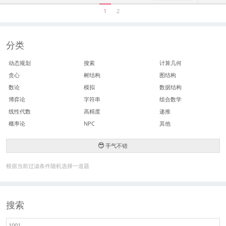
1
2
分类
动态规划
搜索
计算几何
贪心
树结构
图结构
数论
模拟
数据结构
博弈论
字符串
组合数学
线性代数
高精度
递推
概率论
NPC
其他
手气不错
根据当前过滤条件随机选择一道题
搜索