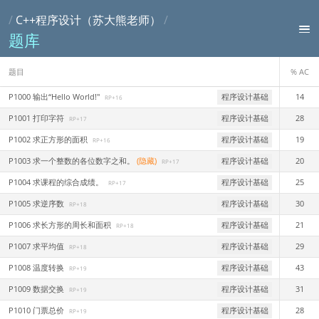
/
C++程序设计（苏大熊老师）
/
题库
题目
% AC
P1000 输出“Hello World!"
程序设计基础
14
RP+16
P1001 打印字符
程序设计基础
28
RP+17
P1002 求正方形的面积
程序设计基础
19
RP+16
P1003 求一个整数的各位数字之和。
(隐藏)
程序设计基础
20
RP+17
P1004 求课程的综合成绩。
程序设计基础
25
RP+17
P1005 求逆序数
程序设计基础
30
RP+18
P1006 求长方形的周长和面积
程序设计基础
21
RP+18
P1007 求平均值
程序设计基础
29
RP+18
P1008 温度转换
程序设计基础
43
RP+19
P1009 数据交换
程序设计基础
31
RP+19
P1010 门票总价
程序设计基础
28
RP+19