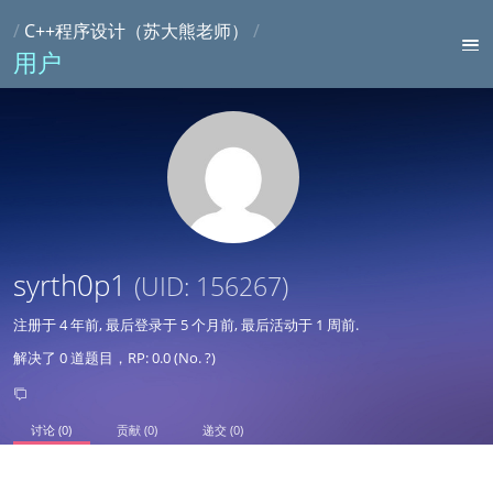
/
C++程序设计（苏大熊老师）
/
用户
syrth0p1
(UID: 156267)
注册于
4 年前
, 最后登录于
5 个月前
, 最后活动于
1 周前
.
解决了 0 道题目，RP: 0.0 (No. ?)
讨论 (0)
贡献 (0)
递交 (0)