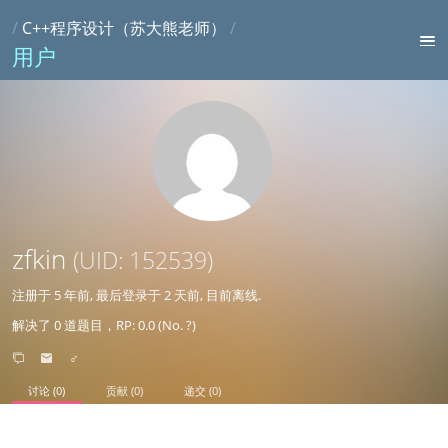
/
C++程序设计（苏大熊老师）
/
用户
zfkin
(UID: 152539)
注册于
5 年前
, 最后登录于
2 天前
, 目前离线.
解决了 0 道题目，RP: 0.0 (No. ?)
♂
讨论 (0)
贡献 (0)
递交 (0)