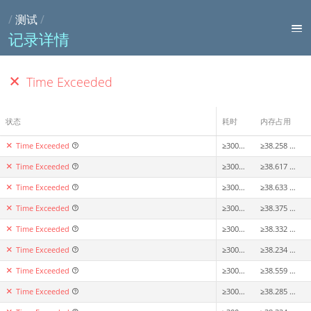
/
测试
/
记录详情
Time Exceeded
状态
耗时
内存占用
Time Exceeded
≥3002ms
≥38.258 MiB
Time Exceeded
≥3002ms
≥38.617 MiB
Time Exceeded
≥3003ms
≥38.633 MiB
Time Exceeded
≥3002ms
≥38.375 MiB
Time Exceeded
≥3002ms
≥38.332 MiB
Time Exceeded
≥3002ms
≥38.234 MiB
Time Exceeded
≥3003ms
≥38.559 MiB
Time Exceeded
≥3002ms
≥38.285 MiB