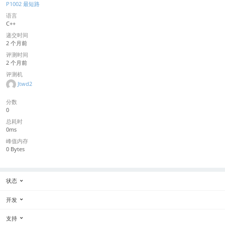
P1002 最短路
语言
C++
递交时间
2 个月前
评测时间
2 个月前
评测机
Jtwd2
分数
0
总耗时
0ms
峰值内存
0 Bytes
状态
开发
支持