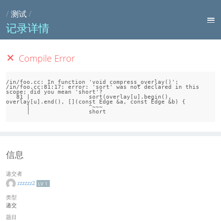
/
测试
/
记录详情
Compile Error
/in/foo.cc: In function 'void compress_overlay()':

/in/foo.cc:81:17: error: 'sort' was not declared in this 
scope; did you mean 'short'?

   81 |                 sort(overlay[u].begin(), 
overlay[u].end(), [](const Edge &a, const Edge &b) {

      |                 ^~~~

信息
递交者
zzzzzz2
LV 1
类型
递交
题目