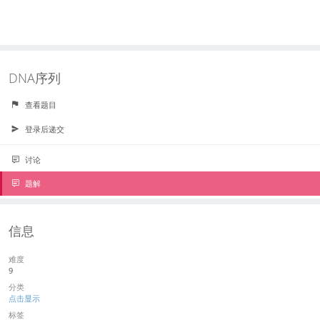
DNA序列
查看题目
登录后递交
讨论
题解
信息
难度
9
分类
点击显示
标签