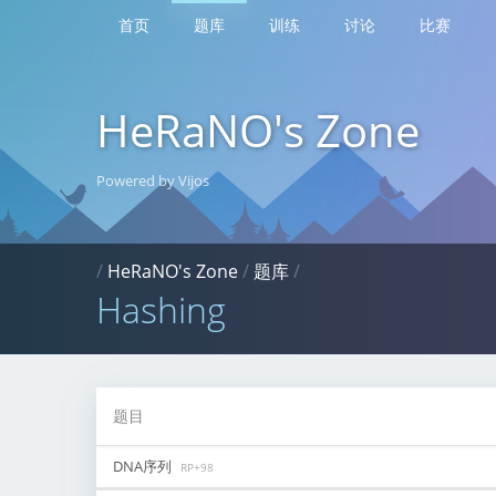
首页
题库
训练
讨论
比赛
HeRaNO's Zone
Powered by Vijos
/
HeRaNO's Zone
/
题库
/
Hashing
题目
DNA序列
RP+98